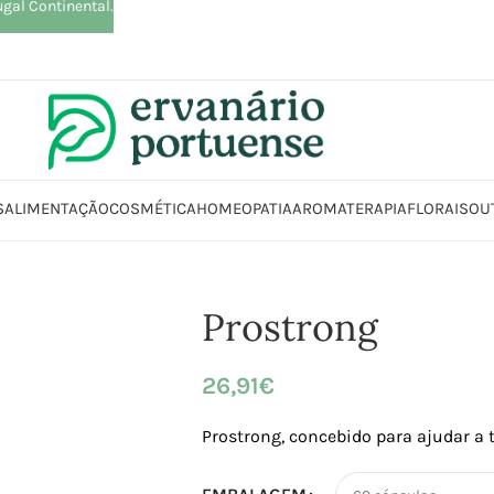
ugal Continental.
S
ALIMENTAÇÃO
COSMÉTICA
HOMEOPATIA
AROMATERAPIA
FLORAIS
OU
ício
Loja
Suplementos alimentares
Saúde masculina
Próstata
Prostr
Prostrong
26,91
€
Prostrong,
concebido para ajudar a 