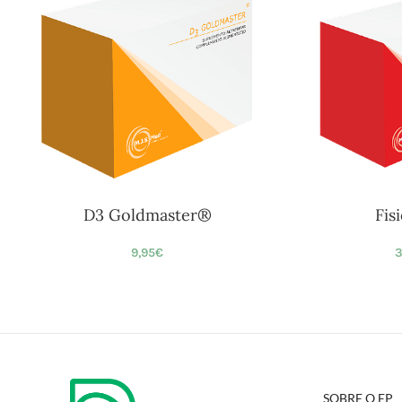
D3 Goldmaster®
Fis
9,95
€
3
SOBRE O EP