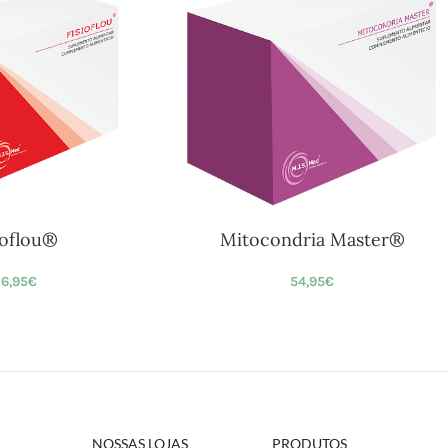
ioflou®
Mitocondria Master®
6,95
€
54,95
€
NOSSAS LOJAS
PRODUTOS