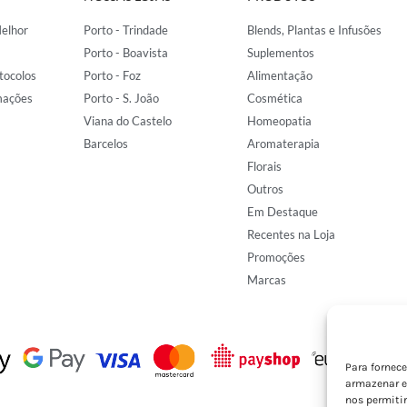
elhor
Porto - Trindade
Blends, Plantas e Infusões
Porto - Boavista
Suplementos
tocolos
Porto - Foz
Alimentação
mações
Porto - S. João
Cosmética
Viana do Castelo
Homeopatia
Barcelos
Aromaterapia
Florais
Outros
Em Destaque
Recentes na Loja
Promoções
Marcas
Para fornec
armazenar e
nos permiti