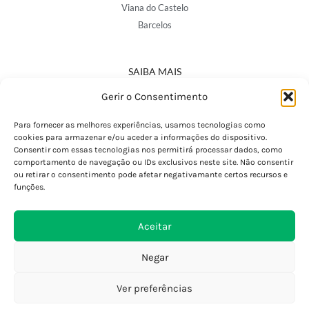
Viana do Castelo
Barcelos
SAIBA MAIS
Política de Privacidade
Gerir o Consentimento
Declaração de Acessibilidade
Termos e Condições
Para fornecer as melhores experiências, usamos tecnologias como
cookies para armazenar e/ou aceder a informações do dispositivo.
Perguntas Frequentes
Consentir com essas tecnologias nos permitirá processar dados, como
Custos de Envio
comportamento de navegação ou IDs exclusivos neste site. Não consentir
ou retirar o consentimento pode afetar negativamante certos recursos e
Encomendas Internacionais
funções.
Seguir Encomenda
Devoluções e Trocas
Aceitar
Negar
Ver preferências
0