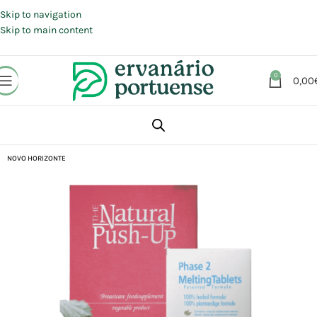
Portes grátis em compras a partir de 30 €, para envio expresso em
Portugal Continental.
Skip to navigation
Skip to main content
0
0,00
Início
Loja
Suplementos alimentares
Saúde feminina
NOVO HORIZONTE