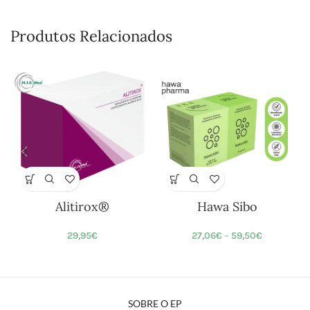
Produtos Relacionados
Alitirox®
Hawa Sibo
29,95
€
27,06
€
–
59,50
€
SOBRE O EP