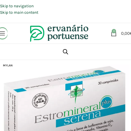
Portes grátis em compras a partir de 30 €, para envio expresso em
Portugal Continental.
Skip to navigation
Skip to main content
0
0,00
Início
Loja
Suplementos alimentares
Saúde feminina
Menopausa
MYLAN