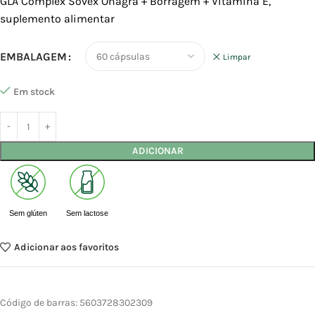
GLA Complex Sovex Onagra + Borragem + Vitamina E,
suplemento alimentar
EMBALAGEM
Limpar
Em stock
ADICIONAR
Sem glúten
Sem lactose
Adicionar aos favoritos
Código de barras:
5603728302309