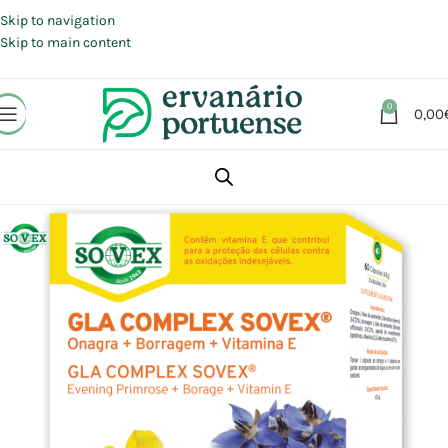
Portes grátis em compras a partir de 30 €, para envio expresso em
Portugal Continental.
Skip to navigation
Skip to main content
0
0,00
Início
Loja
Suplementos alimentares
Saúde feminina