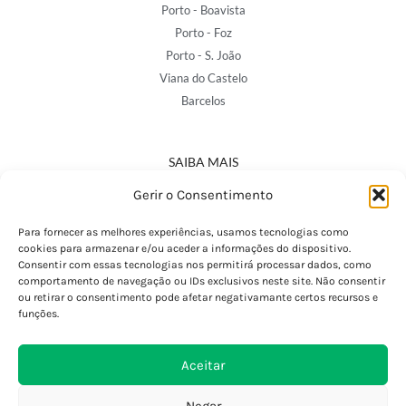
Porto - Boavista
Porto - Foz
Porto - S. João
Viana do Castelo
Barcelos
SAIBA MAIS
Política de Privacidade
Gerir o Consentimento
Declaração de Acessibilidade
Termos e Condições
Para fornecer as melhores experiências, usamos tecnologias como
cookies para armazenar e/ou aceder a informações do dispositivo.
Perguntas Frequentes
Consentir com essas tecnologias nos permitirá processar dados, como
Custos de Envio
comportamento de navegação ou IDs exclusivos neste site. Não consentir
ou retirar o consentimento pode afetar negativamante certos recursos e
Encomendas Internacionais
funções.
Seguir Encomenda
Devoluções e Trocas
Aceitar
Negar