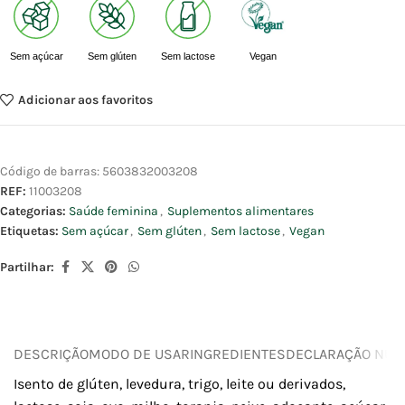
Sem açúcar
Sem glúten
Sem lactose
Vegan
Adicionar aos favoritos
Código de barras:
5603832003208
REF:
11003208
Categorias:
Saúde feminina
,
Suplementos alimentares
Etiquetas:
Sem açúcar
,
Sem glúten
,
Sem lactose
,
Vegan
Partilhar:
DESCRIÇÃO
MODO DE USAR
INGREDIENTES
DECLARAÇÃO NUTR
Isento de glúten, levedura, trigo, leite ou derivados,