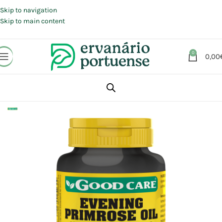
Portes grátis em compras a partir de 30 €, para envio expresso em
Portugal Continental.
Skip to navigation
Skip to main content
0
0,00
Início
Loja
Suplementos alimentares
Saúde feminina