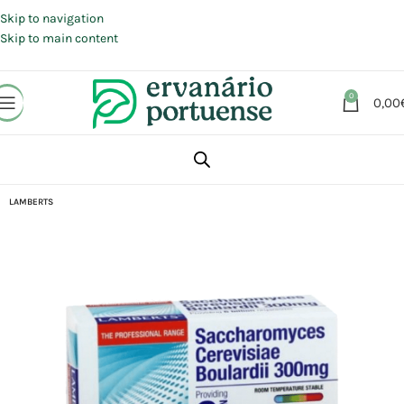
Portes grátis em compras a partir de 30 €, para envio expresso em
Portugal Continental.
Skip to navigation
Skip to main content
0
0,00
Início
Loja
Suplementos alimentares
LAMBERTS