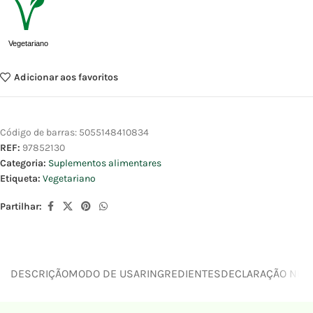
Vegetariano
Adicionar aos favoritos
Código de barras:
5055148410834
REF:
97852130
Categoria:
Suplementos alimentares
Etiqueta:
Vegetariano
Partilhar:
DESCRIÇÃO
MODO DE USAR
INGREDIENTES
DECLARAÇÃO NUTR