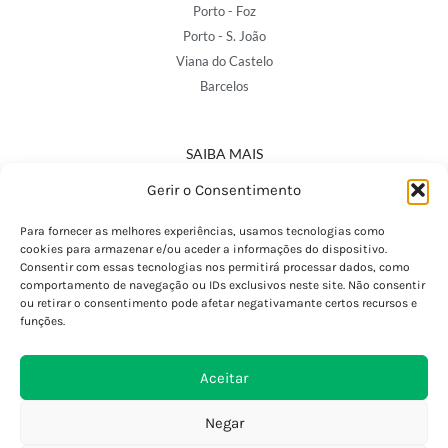
Porto - Foz
Porto - S. João
Viana do Castelo
Barcelos
SAIBA MAIS
Política de Privacidade
Gerir o Consentimento
Declaração de Acessibilidade
Termos e Condições
Para fornecer as melhores experiências, usamos tecnologias como
cookies para armazenar e/ou aceder a informações do dispositivo.
Perguntas Frequentes
Consentir com essas tecnologias nos permitirá processar dados, como
Custos de Envio
comportamento de navegação ou IDs exclusivos neste site. Não consentir
ou retirar o consentimento pode afetar negativamante certos recursos e
Encomendas Internacionais
funções.
Seguir Encomenda
Devoluções e Trocas
Aceitar
Negar