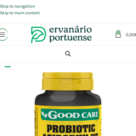
Portes grátis em compras a partir de 30 €, para envio expresso em
Portugal Continental.
Skip to navigation
Skip to main content
0
0,00
Início
Loja
Suplementos alimentares
Sistema Digestivo