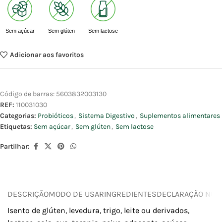
Sem açúcar
Sem glúten
Sem lactose
Adicionar aos favoritos
Código de barras:
5603832003130
REF:
110031030
Categorias:
Probióticos
,
Sistema Digestivo
,
Suplementos alimentares
Etiquetas:
Sem açúcar
,
Sem glúten
,
Sem lactose
Partilhar:
DESCRIÇÃO
MODO DE USAR
INGREDIENTES
DECLARAÇÃO NUTR
Isento de glúten, levedura, trigo, leite ou derivados,