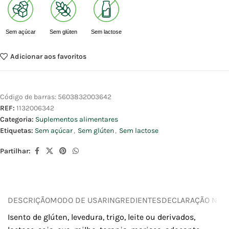
Sem açúcar
Sem glúten
Sem lactose
Adicionar aos favoritos
Código de barras:
5603832003642
REF:
1132006342
Categoria:
Suplementos alimentares
Etiquetas:
Sem açúcar
,
Sem glúten
,
Sem lactose
Partilhar:
DESCRIÇÃO
MODO DE USAR
INGREDIENTES
DECLARAÇÃO NUTR
Isento de glúten, levedura, trigo, leite ou derivados,