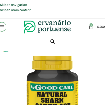
Portes grátis em compras a partir de 30 €, para envio expresso em
Portugal Continental.
Skip to navigation
Skip to main content
0
0,00
Início
Loja
Suplementos alimentares