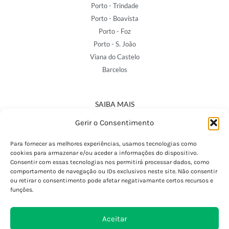
Porto - Trindade
Porto - Boavista
Porto - Foz
Porto - S. João
Viana do Castelo
Barcelos
SAIBA MAIS
Política de Privacidade
Gerir o Consentimento
Declaração de Acessibilidade
Termos e Condições
Para fornecer as melhores experiências, usamos tecnologias como
cookies para armazenar e/ou aceder a informações do dispositivo.
Perguntas Frequentes
Consentir com essas tecnologias nos permitirá processar dados, como
Custos de Envio
comportamento de navegação ou IDs exclusivos neste site. Não consentir
ou retirar o consentimento pode afetar negativamante certos recursos e
Encomendas Internacionais
funções.
Seguir Encomenda
Devoluções e Trocas
Aceitar