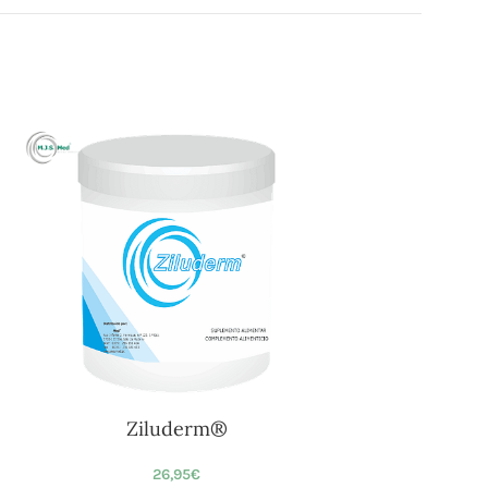
Ziluderm®
26,95
€