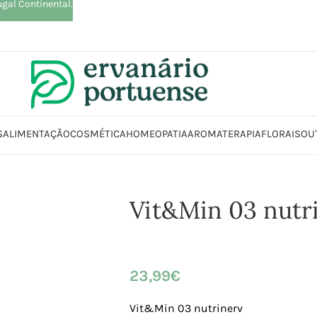
ugal Continental.
S
ALIMENTAÇÃO
COSMÉTICA
HOMEOPATIA
AROMATERAPIA
FLORAIS
OU
Início
Loja
Suplementos alimentares
Vitaminas
Vit&Min 03 nutrinerv
Vit&Min 03 nutr
23,99
€
Vit&Min 03 nutrinerv