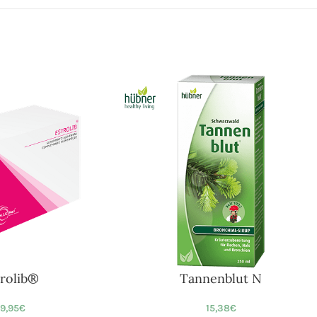
trolib®
Tannenblut N
9,95
€
15,38
€