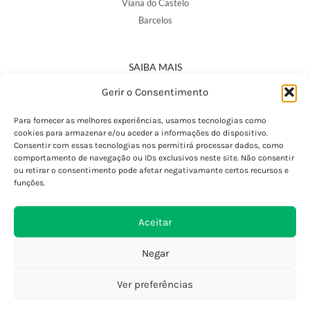
Viana do Castelo
Barcelos
SAIBA MAIS
Política de Privacidade
Gerir o Consentimento
Declaração de Acessibilidade
Termos e Condições
Para fornecer as melhores experiências, usamos tecnologias como
cookies para armazenar e/ou aceder a informações do dispositivo.
Perguntas Frequentes
Consentir com essas tecnologias nos permitirá processar dados, como
Custos de Envio
comportamento de navegação ou IDs exclusivos neste site. Não consentir
ou retirar o consentimento pode afetar negativamante certos recursos e
Encomendas Internacionais
funções.
Seguir Encomenda
Devoluções e Trocas
Aceitar
Negar
Ver preferências
0