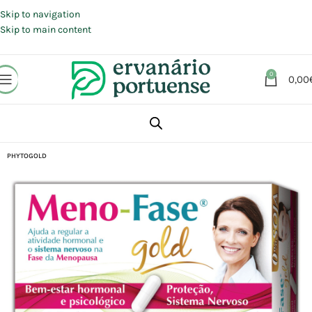
Portes grátis em compras a partir de 30 €, para envio expresso em
Portugal Continental.
Skip to navigation
Skip to main content
0
0,00
Início
Loja
Suplementos alimentares
Saúde feminina
Menopausa
PHYTOGOLD