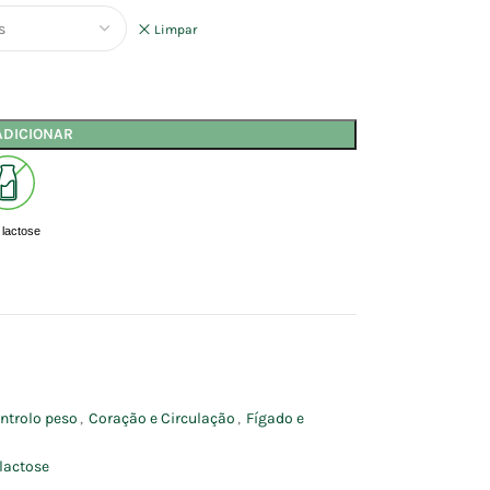
Limpar
ADICIONAR
lactose
ntrolo peso
,
Coração e Circulação
,
Fígado e
lactose