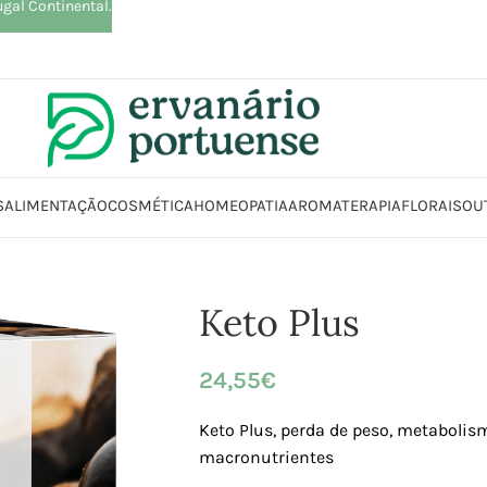
ugal Continental.
S
ALIMENTAÇÃO
COSMÉTICA
HOMEOPATIA
AROMATERAPIA
FLORAIS
OU
Início
Loja
Suplementos alimentares
Controlo peso
Keto Plus
Keto Plus
24,55
€
Keto Plus, perda de peso, metaboli
macronutrientes