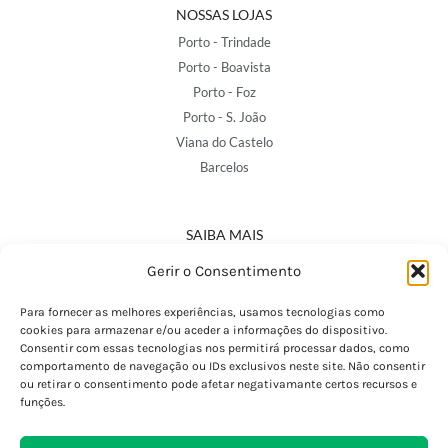
NOSSAS LOJAS
Porto - Trindade
Porto - Boavista
Porto - Foz
Porto - S. João
Viana do Castelo
Barcelos
SAIBA MAIS
Política de Privacidade
Gerir o Consentimento
Declaração de Acessibilidade
Termos e Condições
Para fornecer as melhores experiências, usamos tecnologias como
cookies para armazenar e/ou aceder a informações do dispositivo.
Perguntas Frequentes
Consentir com essas tecnologias nos permitirá processar dados, como
Custos de Envio
comportamento de navegação ou IDs exclusivos neste site. Não consentir
ou retirar o consentimento pode afetar negativamante certos recursos e
Encomendas Internacionais
funções.
Seguir Encomenda
Devoluções e Trocas