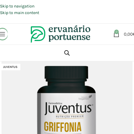
Portes grátis em compras a partir de 30 €, para envio expresso em
Portugal Continental.
Skip to navigation
Skip to main content
0
0,00
Início
Loja
Suplementos alimentares
Sistema Nervoso
Humor
JUVENTUS