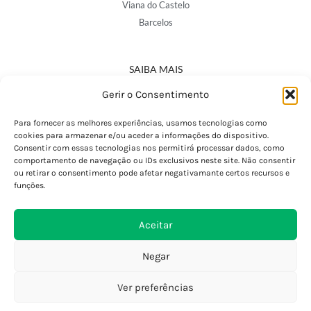
Viana do Castelo
Barcelos
SAIBA MAIS
Política de Privacidade
Gerir o Consentimento
Declaração de Acessibilidade
Termos e Condições
Para fornecer as melhores experiências, usamos tecnologias como
cookies para armazenar e/ou aceder a informações do dispositivo.
Perguntas Frequentes
Consentir com essas tecnologias nos permitirá processar dados, como
Custos de Envio
comportamento de navegação ou IDs exclusivos neste site. Não consentir
ou retirar o consentimento pode afetar negativamante certos recursos e
Encomendas Internacionais
funções.
Seguir Encomenda
Devoluções e Trocas
Aceitar
Negar
Ver preferências
0