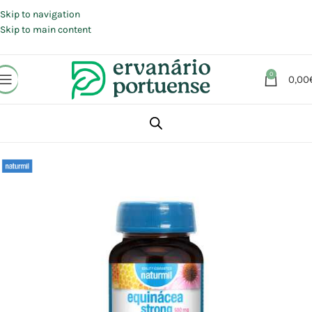
Portes grátis em compras a partir de 30 €, para envio expresso em
Portugal Continental.
Skip to navigation
Skip to main content
0
0,00
Início
Loja
Suplementos alimentares
Sistema imunitário