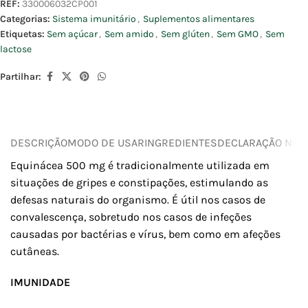
REF:
330006032CP001
Categorias:
Sistema imunitário
,
Suplementos alimentares
Etiquetas:
Sem açúcar
,
Sem amido
,
Sem glúten
,
Sem GMO
,
Sem
lactose
Partilhar:
DESCRIÇÃO
MODO DE USAR
INGREDIENTES
DECLARAÇÃO NUTR
Equinácea 500 mg é tradicionalmente utilizada em
situações de gripes e constipações, estimulando as
defesas naturais do organismo. É útil nos casos de
convalescença, sobretudo nos casos de infeções
causadas por bactérias e vírus, bem como em afeções
cutâneas.
IMUNIDADE