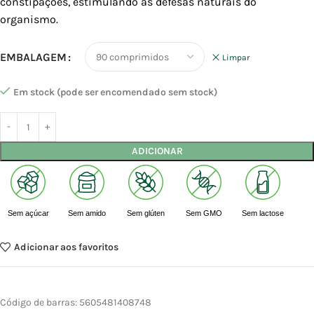
constipações, estimulando as defesas naturais do
organismo.
EMBALAGEM
Limpar
Em stock (pode ser encomendado sem stock)
ADICIONAR
Sem açúcar
Sem amido
Sem glúten
Sem GMO
Sem lactose
Adicionar aos favoritos
Código de barras:
5605481408748