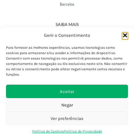
Barcelos
SAIBA MAIS
Política de Privacidade
Gerir o Consentimento
Declaração de Acessibilidade
Termos e Condições
Para fornecer as melhores experiências, usamos tecnologias como
cookies para armazenar e/ou aceder a informações do dispositivo.
Perguntas Frequentes
Consentir com essas tecnologias nos permitirá processar dados, como
Custos de Envio
comportamento de navegação ou IDs exclusivos neste site. Não consentir
ou retirar o consentimento pode afetar negativamante certos recursos e
Encomendas Internacionais
funções.
Seguir Encomenda
Devoluções e Trocas
Aceitar
Negar
Ver preferências
0
Política de Cookies
Política de Privacidade