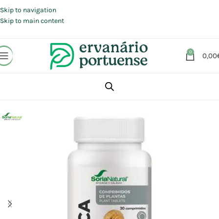
Portes grátis em compras a partir de 30 €, para envio expresso em
Portugal Continental.
Skip to navigation
Skip to main content
0
0,00
Início
Loja
Suplementos alimentares
Vitaminas