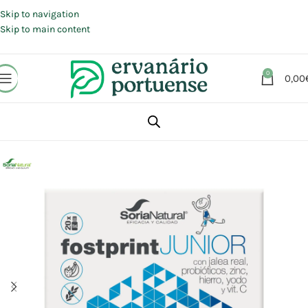
Portes grátis em compras a partir de 30 €, para envio expresso em
Portugal Continental.
Skip to navigation
Skip to main content
0
0,00
Início
Loja
Suplementos alimentares
Energia e Fadiga