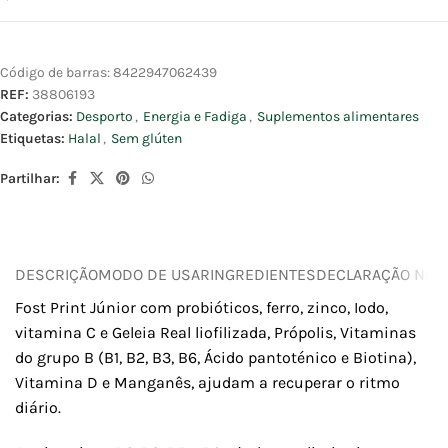
Código de barras:
8422947062439
REF:
38806193
Categorias:
Desporto
,
Energia e Fadiga
,
Suplementos alimentares
Etiquetas:
Halal
,
Sem glúten
Partilhar:
DESCRIÇÃO
MODO DE USAR
INGREDIENTES
DECLARAÇÃO NUTR
Fost Print Júnior com probióticos, ferro, zinco, Iodo,
vitamina C e Geleia Real liofilizada, Própolis, Vitaminas
do grupo B (B1, B2, B3, B6, Ácido pantoténico e Biotina),
Vitamina D e Manganês, ajudam a recuperar o ritmo
diário.