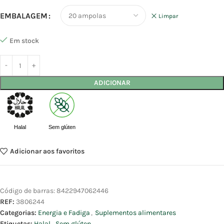
EMBALAGEM
Limpar
Em stock
ADICIONAR
Halal
Sem glúten
Adicionar aos favoritos
Código de barras:
8422947062446
REF:
3806244
Categorias:
Energia e Fadiga
,
Suplementos alimentares
Etiquetas:
Halal
,
Sem glúten