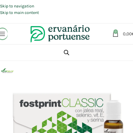
Portes grátis em compras a partir de 30 €, para envio expresso em
Portugal Continental.
Skip to navigation
Skip to main content
0
0,00
Início
Loja
Suplementos alimentares
Energia e Fadiga