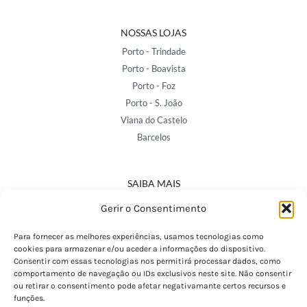
NOSSAS LOJAS
Porto - Trindade
Porto - Boavista
Porto - Foz
Porto - S. João
Viana do Castelo
Barcelos
SAIBA MAIS
Política de Privacidade
Gerir o Consentimento
Declaração de Acessibilidade
Termos e Condições
Para fornecer as melhores experiências, usamos tecnologias como
cookies para armazenar e/ou aceder a informações do dispositivo.
Perguntas Frequentes
Consentir com essas tecnologias nos permitirá processar dados, como
Custos de Envio
comportamento de navegação ou IDs exclusivos neste site. Não consentir
ou retirar o consentimento pode afetar negativamante certos recursos e
Encomendas Internacionais
funções.
Seguir Encomenda