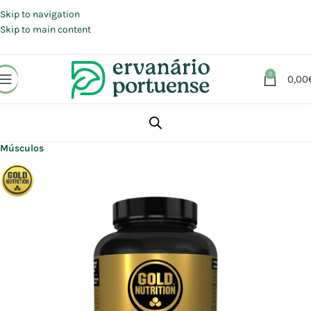
Portes grátis em compras a partir de 30 €, para envio expresso em
Portugal Continental.
Skip to navigation
Skip to main content
0
0,00
Início
Loja
Suplementos alimentares
Articulações, Músculos e Ossos
Músculos