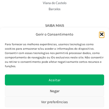
Viana do Castelo
Barcelos
SAIBA MAIS
Política de Privacidade
Gerir o Consentimento
Declaração de Acessibilidade
Termos e Condições
Para fornecer as melhores experiências, usamos tecnologias como
cookies para armazenar e/ou aceder a informações do dispositivo.
Perguntas Frequentes
Consentir com essas tecnologias nos permitirá processar dados, como
Custos de Envio
comportamento de navegação ou IDs exclusivos neste site. Não consentir
ou retirar o consentimento pode afetar negativamante certos recursos e
Encomendas Internacionais
funções.
Seguir Encomenda
Devoluções e Trocas
Aceitar
Negar
Ver preferências
0