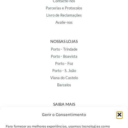
Contacte-nos
Parcerias e Protocolos
Livro de Reclamações
Avalie-nos
NOSSAS LOJAS
Porto - Trindade
Porto - Boavista
Porto - Foz
Porto - S. João
Viana do Castelo
Barcelos
SAIBA MAIS
Política de Privacidade
Gerir o Consentimento
Declaração de Acessibilidade
Termos e Condições
Para fornecer as melhores experiências, usamos tecnologias como