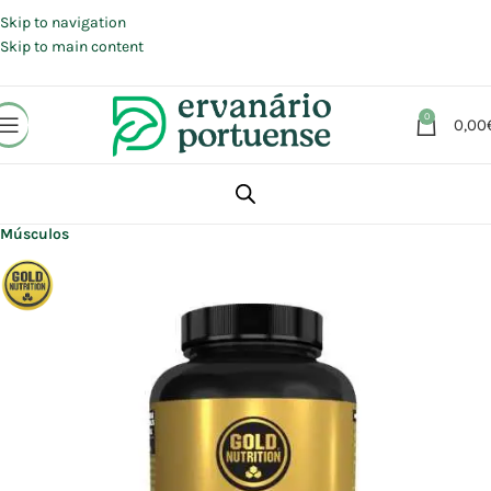
Portes grátis em compras a partir de 30 €, para envio expresso em
Portugal Continental.
Skip to navigation
Skip to main content
0
0,00
Início
Loja
Suplementos alimentares
Articulações, Músculos e Ossos
Músculos