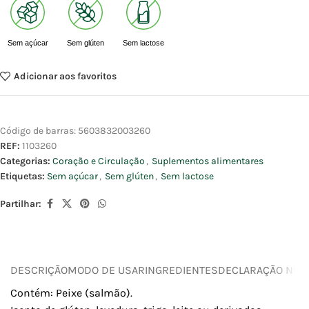
Sem açúcar
Sem glúten
Sem lactose
Adicionar aos favoritos
Código de barras:
5603832003260
REF:
1103260
Categorias:
Coração e Circulação
,
Suplementos alimentares
Etiquetas:
Sem açúcar
,
Sem glúten
,
Sem lactose
Partilhar:
DESCRIÇÃO
MODO DE USAR
INGREDIENTES
DECLARAÇÃO NUTR
Contém: Peixe (salmão).