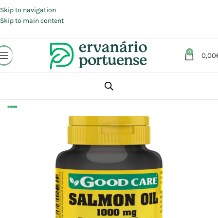
Portes grátis em compras a partir de 30 €, para envio expresso em
Portugal Continental.
Skip to navigation
Skip to main content
0
0,00
Início
Loja
Suplementos alimentares
Coração e Circulação