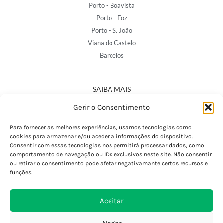
Porto - Boavista
Porto - Foz
Porto - S. João
Viana do Castelo
Barcelos
SAIBA MAIS
Política de Privacidade
Gerir o Consentimento
Declaração de Acessibilidade
Termos e Condições
Para fornecer as melhores experiências, usamos tecnologias como
cookies para armazenar e/ou aceder a informações do dispositivo.
Perguntas Frequentes
Consentir com essas tecnologias nos permitirá processar dados, como
Custos de Envio
comportamento de navegação ou IDs exclusivos neste site. Não consentir
ou retirar o consentimento pode afetar negativamante certos recursos e
Encomendas Internacionais
funções.
Seguir Encomenda
Devoluções e Trocas
Aceitar
Negar