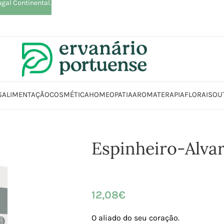
ugal Continental.
S
ALIMENTAÇÃO
COSMÉTICA
HOMEOPATIA
AROMATERAPIA
FLORAIS
OU
ja
Suplementos alimentares
Sistema Nervoso
Humor
Espinheiro-Alva
Espinheiro-Alva
12,08
€
O aliado do seu coração.