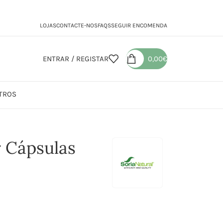
LOJAS
CONTACTE-NOS
FAQS
SEGUIR ENCOMENDA
ENTRAR / REGISTAR
0,00
€
TROS
r Cápsulas
r Cápsulas