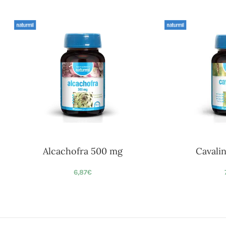
Alcachofra 500 mg
Cavali
6,87
€