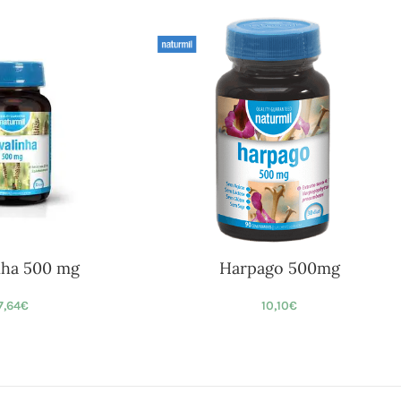
nha 500 mg
Harpago 500mg
7,64
€
10,10
€