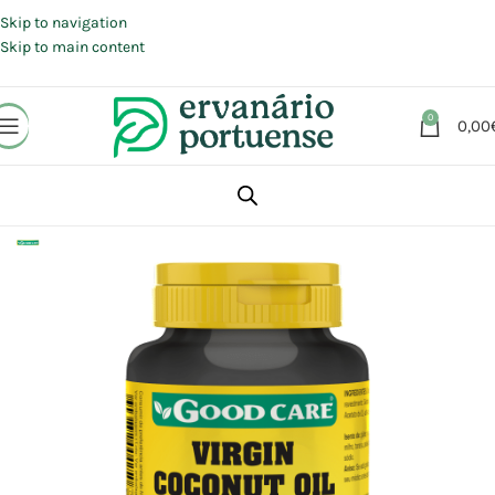
Portes grátis em compras a partir de 30 €, para envio expresso em
Portugal Continental.
Skip to navigation
Skip to main content
0
0,00
Início
Loja
Suplementos alimentares
Controlo peso