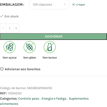
EMBALAGEM
Limpar
Em stock
ADICIONAR
Sem açúcar
Sem glúten
Sem lactose
Adicionar aos favoritos
Código de barras:
5603832004250
REF:
11004250
Categorias:
Controlo peso
,
Energia e Fadiga
,
Suplementos
alimentares