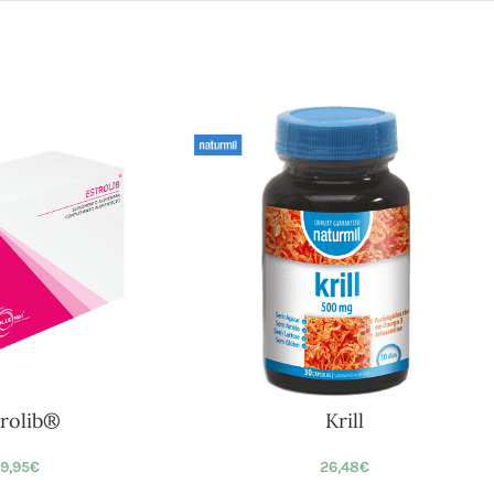
trolib®
Krill
9,95
€
26,48
€