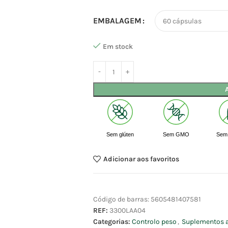
EMBALAGEM
Em stock
Sem glúten
Sem GMO
Sem 
Adicionar aos favoritos
Código de barras:
5605481407581
REF:
3300LAA04
Categorias:
Controlo peso
,
Suplementos 