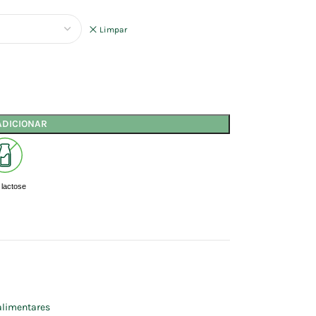
Limpar
ADICIONAR
lactose
alimentares