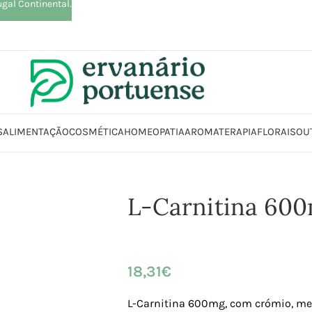
ugal Continental.
S
ALIMENTAÇÃO
COSMÉTICA
HOMEOPATIA
AROMATERAPIA
FLORAIS
OU
Início
Loja
Suplementos alimentares
Controlo peso
L-Carnitina 600m
L-Carnitina 60
18,31
€
L-Carnitina 600mg, com crómio, me