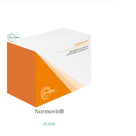
Normovit®
21,95
€