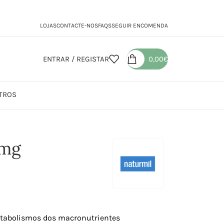
LOJAS
CONTACTE-NOS
FAQS
SEGUIR ENCOMENDA
ENTRAR / REGISTAR
0,00
€
TROS
g
0mg
tabolismos dos macronutrientes