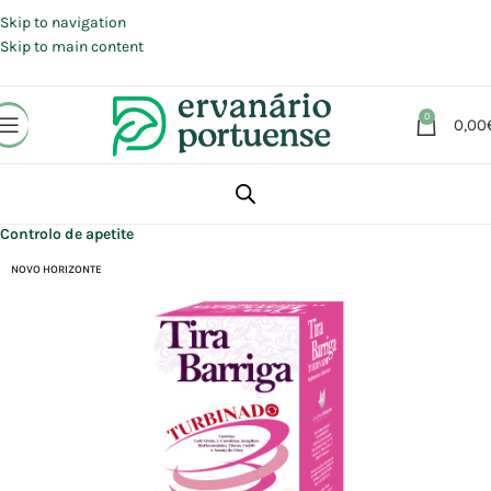
Portes grátis em compras a partir de 30 €, para envio expresso em
Portugal Continental.
Skip to navigation
Skip to main content
0
0,00
Início
Loja
Suplementos alimentares
Controlo peso
Controlo de apetite
NOVO HORIZONTE