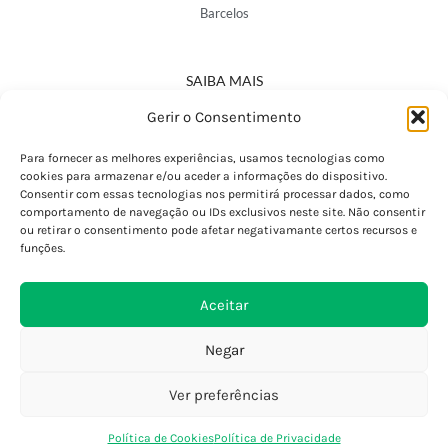
Barcelos
SAIBA MAIS
Política de Privacidade
Gerir o Consentimento
Declaração de Acessibilidade
Termos e Condições
Para fornecer as melhores experiências, usamos tecnologias como
cookies para armazenar e/ou aceder a informações do dispositivo.
Perguntas Frequentes
Consentir com essas tecnologias nos permitirá processar dados, como
Custos de Envio
comportamento de navegação ou IDs exclusivos neste site. Não consentir
ou retirar o consentimento pode afetar negativamante certos recursos e
Encomendas Internacionais
funções.
Seguir Encomenda
Devoluções e Trocas
Aceitar
Negar
Ver preferências
0
Política de Cookies
Política de Privacidade