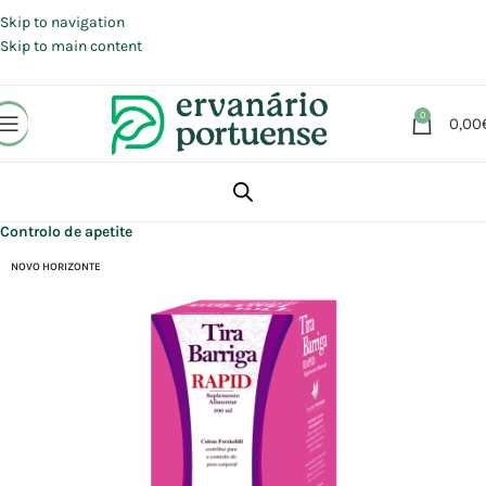
Portes grátis em compras a partir de 30 €, para envio expresso em
Portugal Continental.
Skip to navigation
Skip to main content
0
0,00
Início
Loja
Suplementos alimentares
Controlo peso
Controlo de apetite
NOVO HORIZONTE