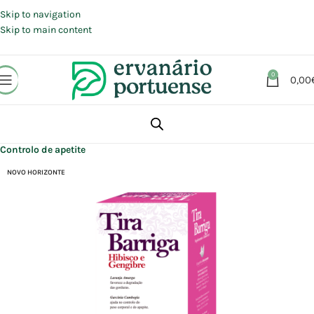
Portes grátis em compras a partir de 30 €, para envio expresso em
Portugal Continental.
Skip to navigation
Skip to main content
0
0,00
Início
Loja
Suplementos alimentares
Controlo peso
Controlo de apetite
NOVO HORIZONTE