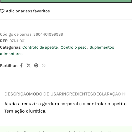
Adicionar aos favoritos
Código de barras:
5604401999939
REF:
97NH001
Categorias:
Controlo de apetite
,
Controlo peso
,
Suplementos
alimentares
Partilhar:
DESCRIÇÃO
MODO DE USAR
INGREDIENTES
DECLARAÇÃO NUTR
Ajuda a reduzir a gordura corporal e a controlar o apetite.
Tem ação diurética.