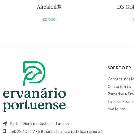
Alicalcil®
D3 Go
29,95
€
SOBRE O EP
Conheça-nos M
Contacte-nos
Parcerias e Pro
Livro de Recla
Avalie-nos
Porto | Viana do Castelo | Barcelos
Tel: 222 051 776 (Chamada para a rede fixa nacional)