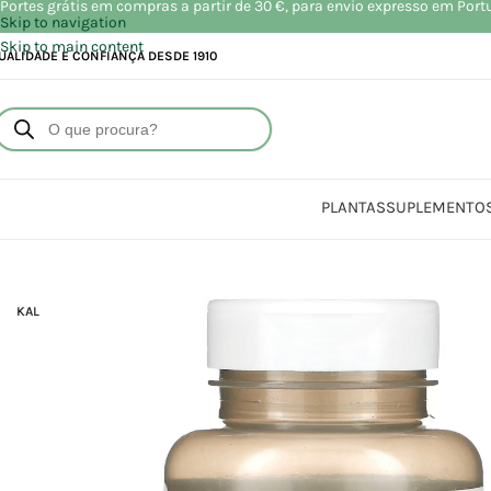
Portes grátis em compras a partir de 30 €, para envio expresso em Port
Skip to navigation
Skip to main content
UALIDADE E CONFIANÇA DESDE 1910
PLANTAS
SUPLEMENTO
KAL