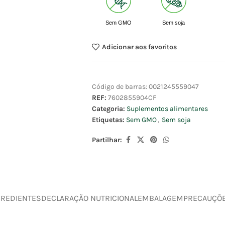
Sem GMO
Sem soja
Adicionar aos favoritos
Código de barras:
0021245559047
REF:
7602855904CF
Categoria:
Suplementos alimentares
Etiquetas:
Sem GMO
,
Sem soja
Partilhar:
GREDIENTES
DECLARAÇÃO NUTRICIONAL
EMBALAGEM
PRECAUÇÕ