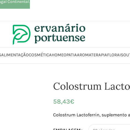
ugal Continental.
S
ALIMENTAÇÃO
COSMÉTICA
HOMEOPATIA
AROMATERAPIA
FLORAIS
OU
Início
Loja
Suplementos alimentares
Colostrum Lactoferrin
Colostrum Lacto
58,43
€
Colostrum Lactoferrin, suplemento 