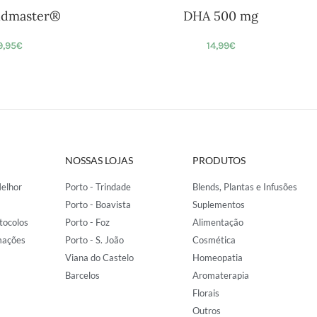
ldmaster®
DHA 500 mg
9,95
€
14,99
€
NOSSAS LOJAS
PRODUTOS
elhor
Porto - Trindade
Blends, Plantas e Infusões
Porto - Boavista
Suplementos
tocolos
Porto - Foz
Alimentação
mações
Porto - S. João
Cosmética
Viana do Castelo
Homeopatia
Barcelos
Aromaterapia
Florais
Outros