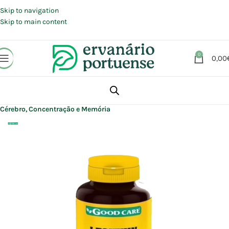
Portes grátis em compras a partir de 30 €, para envio expresso em
Portugal Continental.
Skip to navigation
Skip to main content
0
0,00
Início
Loja
Suplementos alimentares
Cérebro, Concentração e Memória