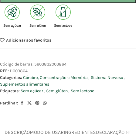
Sem açúcar
Sem glúten
Sem lactose
Adicionar aos favoritos
Código de barras:
5603832003864
REF:
11003864
Categorias:
Cérebro, Concentração e Memória
,
Sistema Nervoso
,
Suplementos alimentares
Etiquetas:
Sem açúcar
,
Sem glúten
,
Sem lactose
Partilhar:
DESCRIÇÃO
MODO DE USAR
INGREDIENTES
DECLARAÇÃO NUTR