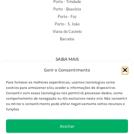
Porto - Trindade
Porto - Boavista
Porto - Foz
Porto - S. João
Viana do Castelo
Barcelos
SAIBA MAIS
Política de Privacidade
Gerir o Consentimento
Declaração de Acessibilidade
Termos e Condições
Para fornecer as melhores experiências, usamos tecnologias como
cookies para armazenar e/ou aceder a informações do dispositivo.
Perguntas Frequentes
Consentir com essas tecnologias nos permitirá processar dados, como
Custos de Envio
comportamento de navegação ou IDs exclusivos neste site. Não consentir
ou retirar o consentimento pode afetar negativamante certos recursos e
Encomendas Internacionais
funções.
Seguir Encomenda
Devoluções e Trocas
Aceitar