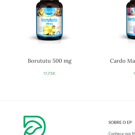
Borututu 500 mg
Cardo Ma
17,73
€
SOBRE O EP
Conheça-nos M