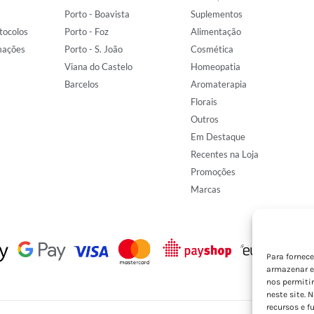
Porto - Boavista
Suplementos
tocolos
Porto - Foz
Alimentação
mações
Porto - S. João
Cosmética
Viana do Castelo
Homeopatia
Barcelos
Aromaterapia
Florais
Outros
Em Destaque
Recentes na Loja
Promoções
Marcas
Para fornec
armazenar e
nos permiti
neste site. 
recursos e f