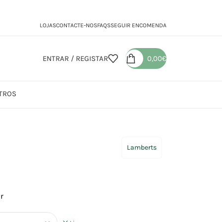
LOJAS
CONTACTE-NOS
FAQS
SEGUIR ENCOMENDA
ENTRAR / REGISTAR
0,00
€
TROS
o Biloba
Lamberts
r