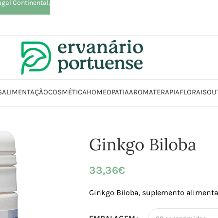
ugal Continental.
S
ALIMENTAÇÃO
COSMÉTICA
HOMEOPATIA
AROMATERAPIA
FLORAIS
OU
oja
Suplementos alimentares
Cérebro, Concentração e Memória
Ginkg
Ginkgo Biloba
33,36
€
Ginkgo Biloba, suplemento alimenta