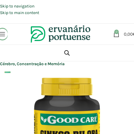
Portes grátis em compras a partir de 30 €, para envio expresso em
Portugal Continental.
Skip to navigation
Skip to main content
0
0,00
Início
Loja
Suplementos alimentares
Cérebro, Concentração e Memória