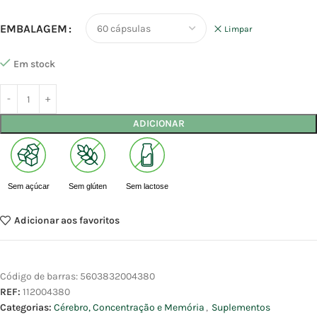
EMBALAGEM
Limpar
Em stock
ADICIONAR
Sem açúcar
Sem glúten
Sem lactose
Adicionar aos favoritos
Código de barras:
5603832004380
REF:
112004380
Categorias:
Cérebro, Concentração e Memória
,
Suplementos