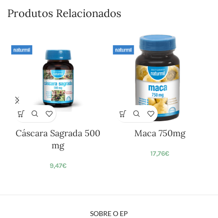
Produtos Relacionados
Cáscara Sagrada 500
Maca 750mg
mg
17,76
€
9,47
€
SOBRE O EP