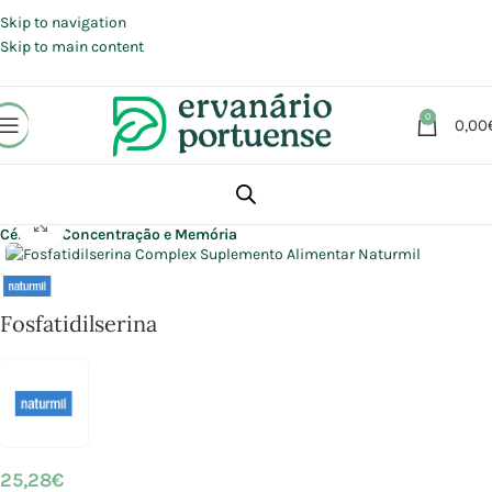
Portes grátis em compras a partir de 30 €, para envio expresso em
Portugal Continental.
Skip to navigation
Skip to main content
0
0,00
Início
Loja
Suplementos alimentares
Click to enlarge
Cérebro, Concentração e Memória
Fosfatidilserina
25,28
€