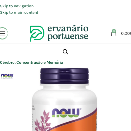
Portes grátis em compras a partir de 30 €, para envio expresso em
Portugal Continental.
Skip to navigation
Skip to main content
0
0,00
Início
Loja
Suplementos alimentares
Cérebro, Concentração e Memória