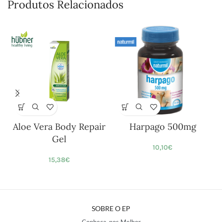
Produtos Relacionados
Aloe Vera Body Repair
Harpago 500mg
Gel
10,10
€
15,38
€
SOBRE O EP