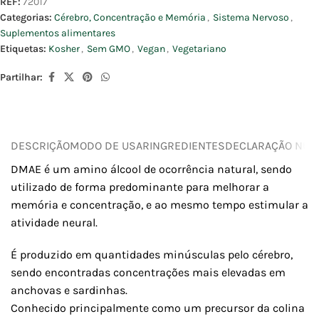
REF:
72017
Categorias:
Cérebro, Concentração e Memória
,
Sistema Nervoso
,
Suplementos alimentares
Etiquetas:
Kosher
,
Sem GMO
,
Vegan
,
Vegetariano
Partilhar:
DESCRIÇÃO
MODO DE USAR
INGREDIENTES
DECLARAÇÃO NUTR
DMAE é um amino álcool de ocorrência natural, sendo
utilizado de forma predominante para melhorar a
memória e concentração, e ao mesmo tempo estimular a
atividade neural.
É produzido em quantidades minúsculas pelo cérebro,
sendo encontradas concentrações mais elevadas em
anchovas e sardinhas.
Conhecido principalmente como um precursor da colina