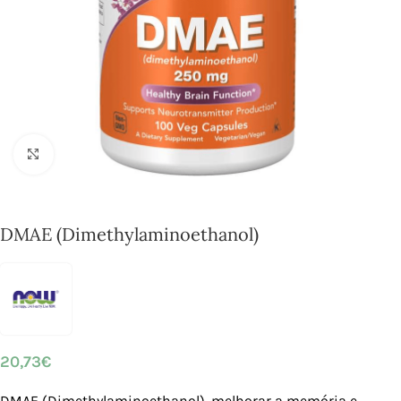
Click to enlarge
DMAE (Dimethylaminoethanol)
20,73
€
DMAE (Dimethylaminoethanol), melhorar a memória e