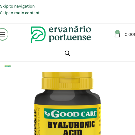
Portes grátis em compras a partir de 30 €, para envio expresso em
Portugal Continental.
Skip to navigation
Skip to main content
0
0,00
Início
Loja
Suplementos alimentares
Cabelo, Pele e Unhas