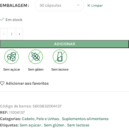
EMBALAGEM
Limpar
Em stock
ADICIONAR
Sem açúcar
Sem glúten
Sem lactose
Adicionar aos favoritos
Código de barras:
5603832004137
REF:
11004137
Categorias:
Cabelo, Pele e Unhas
,
Suplementos alimentares
Etiquetas:
Sem açúcar
,
Sem glúten
,
Sem lactose