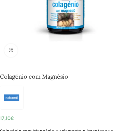
Click to enlarge
Colagénio com Magnésio
17,10
€
Colagénio com Magnésio, suplemento alimentar que