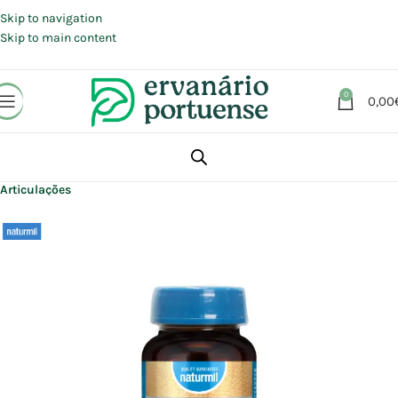
Portes grátis em compras a partir de 30 €, para envio expresso em
Portugal Continental.
Skip to navigation
Skip to main content
0
0,00
Início
Loja
Suplementos alimentares
Articulações, Músculos e Ossos
Articulações