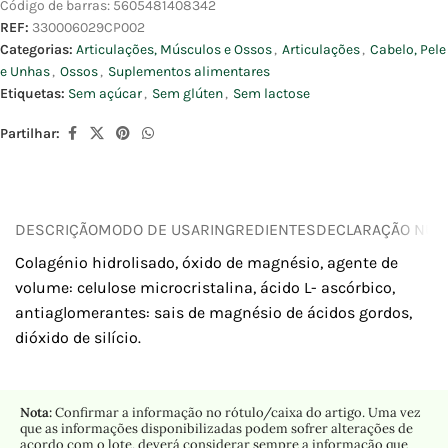
Código de barras:
5605481408342
REF:
330006029CP002
Categorias:
Articulações, Músculos e Ossos
,
Articulações
,
Cabelo, Pele
e Unhas
,
Ossos
,
Suplementos alimentares
Etiquetas:
Sem açúcar
,
Sem glúten
,
Sem lactose
Partilhar:
DESCRIÇÃO
MODO DE USAR
INGREDIENTES
DECLARAÇÃO NUTR
Colagénio hidrolisado, óxido de magnésio, agente de
volume: celulose microcristalina, ácido L- ascórbico,
antiaglomerantes: sais de magnésio de ácidos gordos,
dióxido de silício.
Nota:
Confirmar a informação no rótulo/caixa do artigo. Uma vez
que as informações disponibilizadas podem sofrer alterações de
acordo com o lote, deverá considerar sempre a informação que