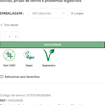
cólicas, prisão de ventre e problemas digestivos
EMBALAGEM
Limpar
Em stock
ADICIONAR
Sem GMO
Vegan
Vegetariano
Adicionar aos favoritos
Código de barras:
0733739029386
REF:
72N02938