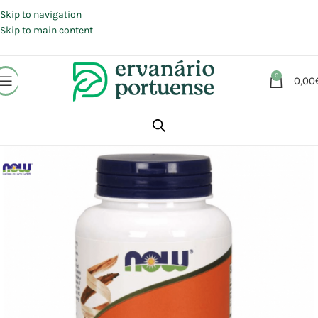
Portes grátis em compras a partir de 30 €, para envio expresso em
Portugal Continental.
Skip to navigation
Skip to main content
0
0,00
Início
Loja
Suplementos alimentares
Sistema Digestivo