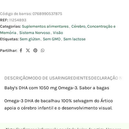
Código de barras:
0768990537875
REF:
11254893
Categorias:
Suplementos alimentares
,
Cérebro, Concentração e
Memória
,
Sistema Nervoso
,
Visão
Etiquetas:
Sem glúten
,
Sem GMO
,
Sem lactose
Partilhar:
DESCRIÇÃO
MODO DE USAR
INGREDIENTES
DECLARAÇÃO NUTR
Baby’s DHA com 1050 mg Omega-3. Sabor a bagas
Omega-3 DHA de bacalhau 100% selvagem do Ártico
apoia o cérebro infantil e o desenvolvimento visual.