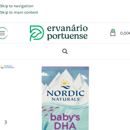
Portes grátis em compras a partir de 30 €, para envio expresso em
Portugal Continental.
Skip to navigation
Skip to main content
0
0,00
Início
Loja
Suplementos alimentares
Visão