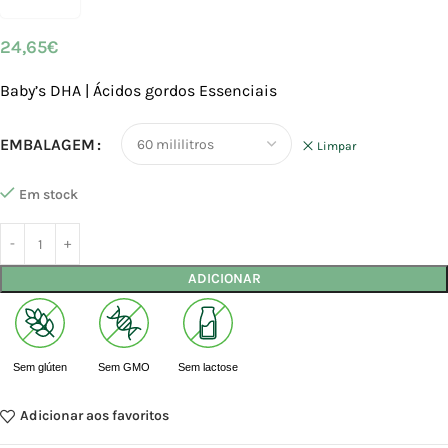
24,65
€
Baby’s DHA | Ácidos gordos Essenciais
EMBALAGEM
Limpar
Em stock
ADICIONAR
Sem glúten
Sem GMO
Sem lactose
Adicionar aos favoritos