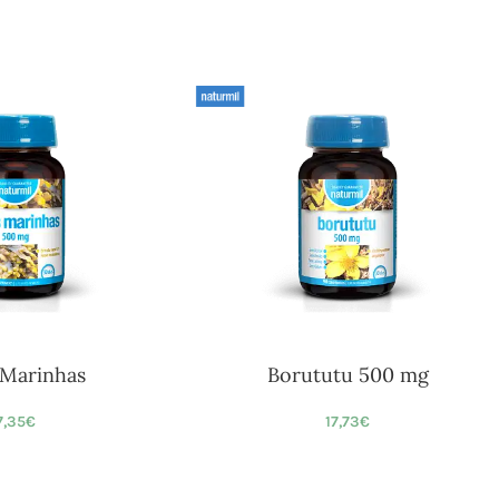
 Marinhas
Borututu 500 mg
7,35
€
17,73
€