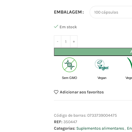
EMBALAGEM
Em stock
Sem GMO
Vegan
Vege
Adicionar aos favoritos
Código de barras:
0733739004475
REF:
350447
Categorias:
Suplementos alimentares
,
En