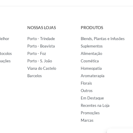
NOSSAS LOJAS
PRODUTOS
elhor
Porto - Trindade
Blends, Plantas e Infusões
Porto - Boavista
Suplementos
tocolos
Porto - Foz
Alimentação
mações
Porto - S. João
Cosmética
Viana do Castelo
Homeopatia
Barcelos
Aromaterapia
Florais
Outros
Em Destaque
Recentes na Loja
Promoções
Marcas