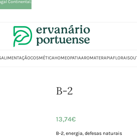
ugal Continental.
S
ALIMENTAÇÃO
COSMÉTICA
HOMEOPATIA
AROMATERAPIA
FLORAIS
OU
Início
Loja
Suplementos alimentares
Energia e Fadiga
B-2
B-2
13,74
€
B-2, energia, defesas naturais