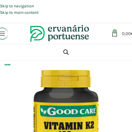
Portes grátis em compras a partir de 30 €, para envio expresso em
Portugal Continental.
Skip to navigation
Skip to main content
0
0,00
Início
Loja
Suplementos alimentares
Articulações, Músculos e Ossos