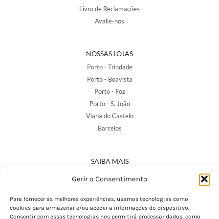
Livro de Reclamações
Avalie-nos
NOSSAS LOJAS
Porto - Trindade
Porto - Boavista
Porto - Foz
Porto - S. João
Viana do Castelo
Barcelos
SAIBA MAIS
Política de Privacidade
Gerir o Consentimento
Declaração de Acessibilidade
Termos e Condições
Para fornecer as melhores experiências, usamos tecnologias como
cookies para armazenar e/ou aceder a informações do dispositivo.
Perguntas Frequentes
Consentir com essas tecnologias nos permitirá processar dados, como