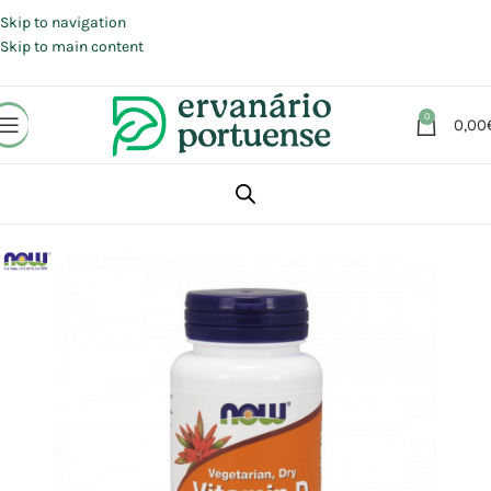
Portes grátis em compras a partir de 30 €, para envio expresso em
Portugal Continental.
Skip to navigation
Skip to main content
0
0,00
Início
Loja
Suplementos alimentares
Articulações, Músculos e Ossos