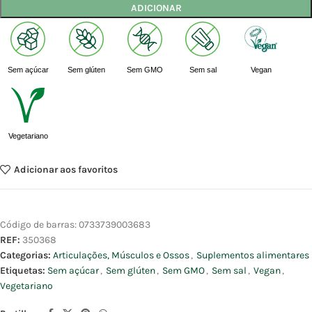
ADICIONAR
Sem açúcar
Sem glúten
Sem GMO
Sem sal
Vegan
Vegetariano
Adicionar aos favoritos
Código de barras:
0733739003683
REF:
350368
Categorias:
Articulações, Músculos e Ossos
,
Suplementos alimentares
Etiquetas:
Sem açúcar
,
Sem glúten
,
Sem GMO
,
Sem sal
,
Vegan
,
Vegetariano