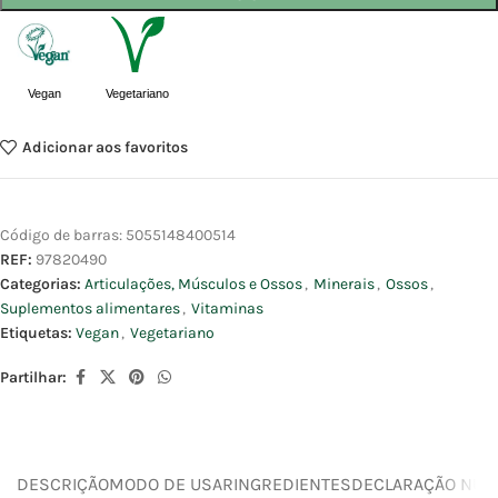
Vegan
Vegetariano
Adicionar aos favoritos
Código de barras:
5055148400514
REF:
97820490
Categorias:
Articulações, Músculos e Ossos
,
Minerais
,
Ossos
,
Suplementos alimentares
,
Vitaminas
Etiquetas:
Vegan
,
Vegetariano
Partilhar:
DESCRIÇÃO
MODO DE USAR
INGREDIENTES
DECLARAÇÃO NUTR