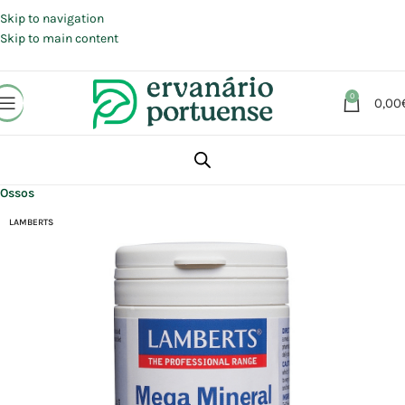
Portes grátis em compras a partir de 30 €, para envio expresso em
Portugal Continental.
Skip to navigation
Skip to main content
0
0,00
Início
Loja
Suplementos alimentares
Articulações, Músculos e Ossos
Ossos
LAMBERTS