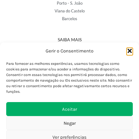
Porto - S. João
Viana do Castelo
Barcelos
SAIBA MAIS
Política de Privacidade
Gerir o Consentimento
Declaração de Acessibilidade
Termos e Condições
Para fornecer as melhores experiências, usamos tecnologias como
cookies para armazenar e/ou aceder a informações do dispositivo.
Perguntas Frequentes
Consentir com essas tecnologias nos permitirá processar dados, como
Custos de Envio
comportamento de navegação ou IDs exclusivos neste site. Não consentir
ou retirar o consentimento pode afetar negativamante certos recursos e
Encomendas Internacionais
funções.
Seguir Encomenda
Devoluções e Trocas
Aceitar
Negar
Ver preferências