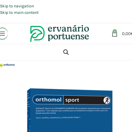
Portes grátis em compras a partir de 30 €, para envio expresso em
Portugal Continental.
Skip to navigation
Skip to main content
0
0,00
Início
Loja
Suplementos alimentares
Sistema imunitário