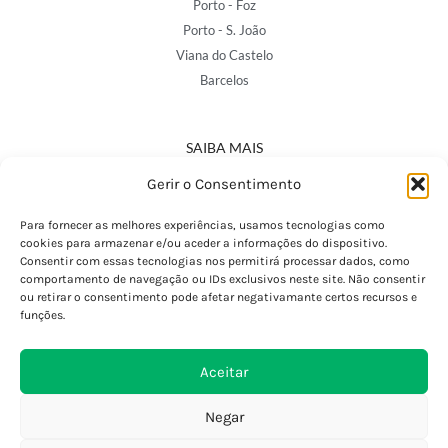
Porto - Foz
Porto - S. João
Viana do Castelo
Barcelos
SAIBA MAIS
Política de Privacidade
Gerir o Consentimento
Declaração de Acessibilidade
Termos e Condições
Para fornecer as melhores experiências, usamos tecnologias como
cookies para armazenar e/ou aceder a informações do dispositivo.
Perguntas Frequentes
Consentir com essas tecnologias nos permitirá processar dados, como
Custos de Envio
comportamento de navegação ou IDs exclusivos neste site. Não consentir
ou retirar o consentimento pode afetar negativamante certos recursos e
Encomendas Internacionais
funções.
Seguir Encomenda
Devoluções e Trocas
Aceitar
Negar