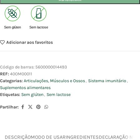
Sem glúten
Sem lactose
Adicionar aos favoritos
Código de barras:
5600000014493
REF:
40OM00011
Categorias:
Articulações, Músculos e Ossos
,
Sistema imunitário
,
Suplementos alimentares
Etiquetas:
Sem glúten
,
Sem lactose
Partilhar:
DESCRIÇÃO
MODO DE USAR
INGREDIENTES
DECLARAÇÃO NUTR