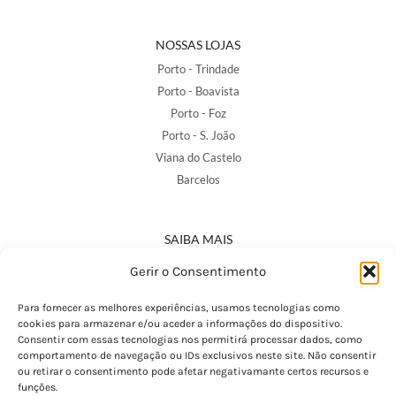
NOSSAS LOJAS
Porto - Trindade
Porto - Boavista
Porto - Foz
Porto - S. João
Viana do Castelo
Barcelos
SAIBA MAIS
Política de Privacidade
Gerir o Consentimento
Declaração de Acessibilidade
Termos e Condições
Para fornecer as melhores experiências, usamos tecnologias como
cookies para armazenar e/ou aceder a informações do dispositivo.
Perguntas Frequentes
Consentir com essas tecnologias nos permitirá processar dados, como
Custos de Envio
comportamento de navegação ou IDs exclusivos neste site. Não consentir
ou retirar o consentimento pode afetar negativamante certos recursos e
Encomendas Internacionais
funções.