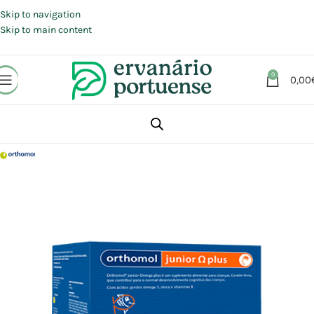
Portes grátis em compras a partir de 30 €, para envio expresso em
Portugal Continental.
Skip to navigation
Skip to main content
0
0,00
Início
Loja
Suplementos alimentares
Articulações, Músculos e Ossos