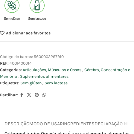
Sem glúten
Sem lactose
Adicionar aos favoritos
Código de barras:
5600002267910
REF:
40OM00014
Categorias:
Articulações, Músculos e Ossos
,
Cérebro, Concentração e
Memória
,
Suplementos alimentares
Etiquetas:
Sem glúten
,
Sem lactose
Partilhar:
DESCRIÇÃO
MODO DE USAR
INGREDIENTES
DECLARAÇÃO NUTR
Orthomol junior Omega plus é um suplemento alimentar