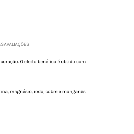
ES
AVALIAÇÕES
oração. O efeito benéfico é obtido com
otina, magnésio, iodo, cobre e manganês