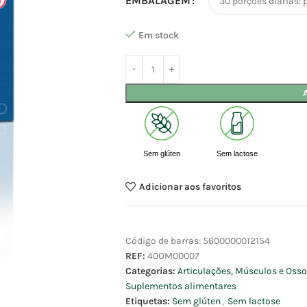
EMBALAGEM
Em stock
Sem glúten
Sem lactose
Adicionar aos favoritos
Código de barras:
5600000012154
REF:
40OM00007
Categorias:
Articulações, Músculos e Oss
Suplementos alimentares
Etiquetas:
Sem glúten
,
Sem lactose