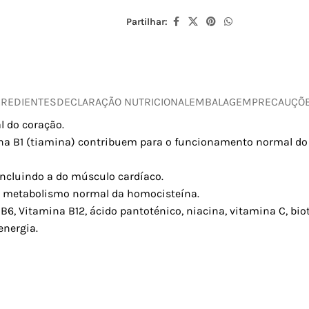
Partilhar:
GREDIENTES
DECLARAÇÃO NUTRICIONAL
EMBALAGEM
PRECAUÇÕ
 do coração.
a B1 (tiamina) contribuem para o funcionamento normal do c
ncluindo a do músculo cardíaco.
 o metabolismo normal da homocisteína.
 B6, Vitamina B12, ácido pantoténico, niacina, vitamina C, bi
nergia.