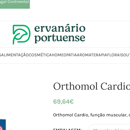
ugal Continental.
S
ALIMENTAÇÃO
COSMÉTICA
HOMEOPATIA
AROMATERAPIA
FLORAIS
OU
oja
Suplementos alimentares
Articulações, Músculos e Ossos
Orthomo
Orthomol Cardi
69,64
€
Orthomol Cardio, função muscular, 