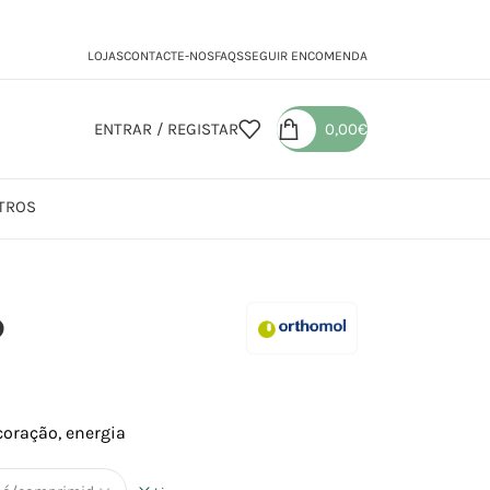
LOJAS
CONTACTE-NOS
FAQS
SEGUIR ENCOMENDA
ENTRAR / REGISTAR
0,00
€
TROS
l Cardio
o
coração, energia