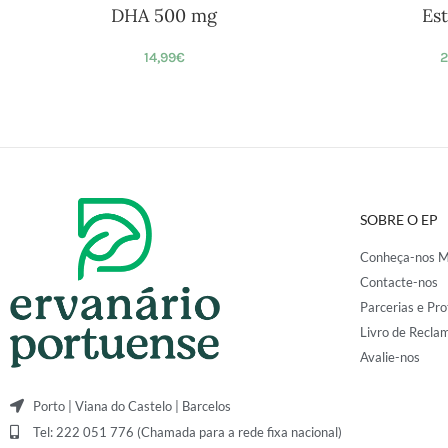
DHA 500 mg
Es
14,99
€
2
SOBRE O EP
Conheça-nos M
Contacte-nos
Parcerias e Pro
Livro de Recla
Avalie-nos
Porto | Viana do Castelo | Barcelos
Tel: 222 051 776 (Chamada para a rede fixa nacional)