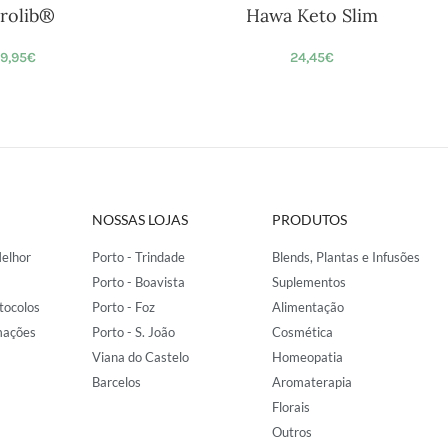
trolib®
Hawa Keto Slim
9,95
€
24,45
€
NOSSAS LOJAS
PRODUTOS
elhor
Porto - Trindade
Blends, Plantas e Infusões
Porto - Boavista
Suplementos
tocolos
Porto - Foz
Alimentação
mações
Porto - S. João
Cosmética
Viana do Castelo
Homeopatia
Barcelos
Aromaterapia
Florais
Outros