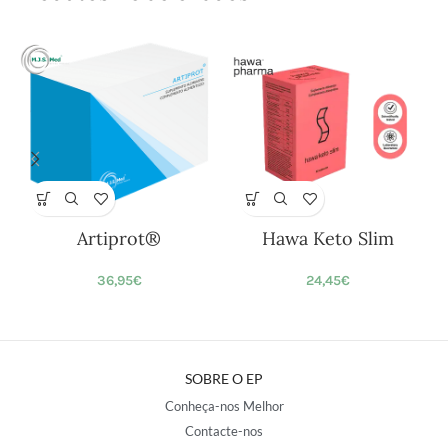
Artiprot®
Hawa Keto Slim
36,95
€
24,45
€
SOBRE O EP
Conheça-nos Melhor
Contacte-nos