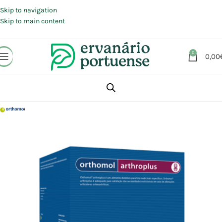
Portes grátis em compras a partir de 30 €, para envio expresso em
Portugal Continental.
Skip to navigation
Skip to main content
0
0,00
Início
Loja
Suplementos alimentares
Articulações, Músculos e Ossos