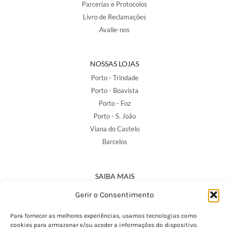
Parcerias e Protocolos
Livro de Reclamações
Avalie-nos
NOSSAS LOJAS
Porto - Trindade
Porto - Boavista
Porto - Foz
Porto - S. João
Viana do Castelo
Barcelos
SAIBA MAIS
Política de Privacidade
Gerir o Consentimento
Declaração de Acessibilidade
Termos e Condições
Para fornecer as melhores experiências, usamos tecnologias como
cookies para armazenar e/ou aceder a informações do dispositivo.
Perguntas Frequentes