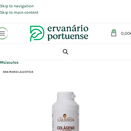
Portes grátis em compras a partir de 30 €, para envio expresso em
Portugal Continental.
Skip to navigation
Skip to main content
0
0,00
Início
Loja
Suplementos alimentares
Articulações, Músculos e Ossos
Músculos
ANA MARIA LAJUSTICIA