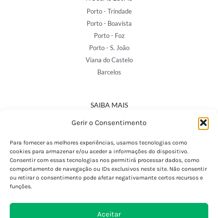
Porto - Trindade
Porto - Boavista
Porto - Foz
Porto - S. João
Viana do Castelo
Barcelos
SAIBA MAIS
Política de Privacidade
Gerir o Consentimento
Declaração de Acessibilidade
Termos e Condições
Para fornecer as melhores experiências, usamos tecnologias como
cookies para armazenar e/ou aceder a informações do dispositivo.
Perguntas Frequentes
Consentir com essas tecnologias nos permitirá processar dados, como
Custos de Envio
comportamento de navegação ou IDs exclusivos neste site. Não consentir
ou retirar o consentimento pode afetar negativamante certos recursos e
Encomendas Internacionais
funções.
Seguir Encomenda
Devoluções e Trocas
Aceitar