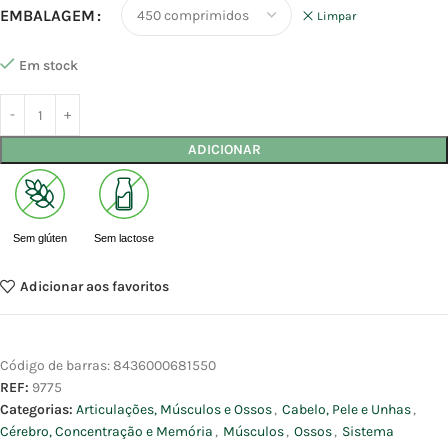
EMBALAGEM
Limpar
Em stock
ADICIONAR
Sem glúten
Sem lactose
Adicionar aos favoritos
Código de barras:
8436000681550
REF:
9775
Categorias:
Articulações, Músculos e Ossos
,
Cabelo, Pele e Unhas
,
Cérebro, Concentração e Memória
,
Músculos
,
Ossos
,
Sistema