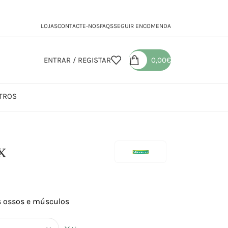
LOJAS
CONTACTE-NOS
FAQS
SEGUIR ENCOMENDA
ENTRAR / REGISTAR
0,00
€
TROS
cium Complex
x
s ossos e músculos