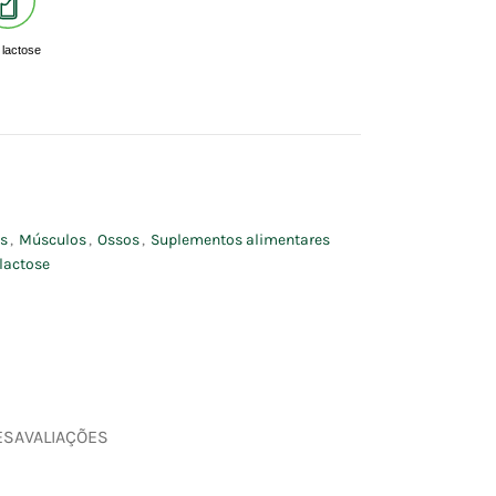
lactose
os
,
Músculos
,
Ossos
,
Suplementos alimentares
lactose
ES
AVALIAÇÕES