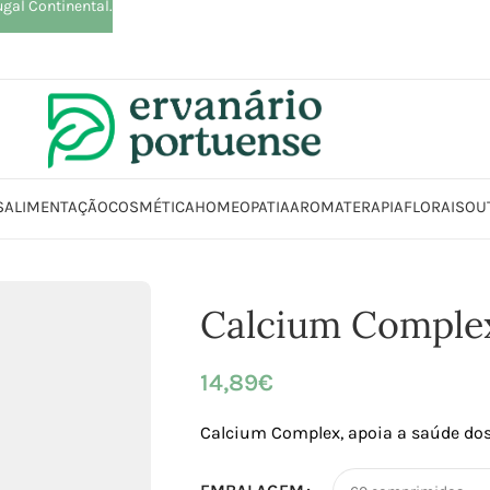
ugal Continental.
S
ALIMENTAÇÃO
COSMÉTICA
HOMEOPATIA
AROMATERAPIA
FLORAIS
OU
uplementos alimentares
Articulações, Músculos e Ossos
Músculos
Cal
Calcium Comple
14,89
€
Calcium Complex, apoia a saúde do