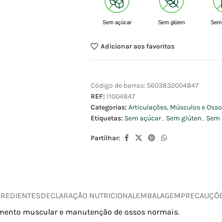
Sem açúcar
Sem glúten
Sem 
Adicionar aos favoritos
Código de barras:
5603832004847
REF:
11004847
Categorias:
Articulações, Músculos e Oss
Etiquetas:
Sem açúcar
,
Sem glúten
,
Sem 
Partilhar:
GREDIENTES
DECLARAÇÃO NUTRICIONAL
EMBALAGEM
PRECAUÇÕ
amento muscular e manutenção de ossos normais.