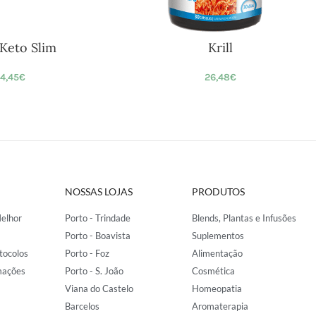
Keto Slim
Krill
4,45
€
26,48
€
NOSSAS LOJAS
PRODUTOS
elhor
Porto - Trindade
Blends, Plantas e Infusões
Porto - Boavista
Suplementos
tocolos
Porto - Foz
Alimentação
mações
Porto - S. João
Cosmética
Viana do Castelo
Homeopatia
Barcelos
Aromaterapia