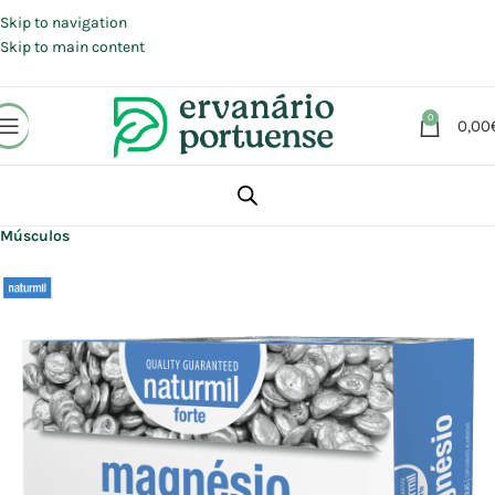
Portes grátis em compras a partir de 30 €, para envio expresso em
Portugal Continental.
Skip to navigation
Skip to main content
0
0,00
Início
Loja
Suplementos alimentares
Articulações, Músculos e Ossos
Músculos