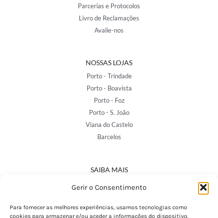
Parcerias e Protocolos
Livro de Reclamações
Avalie-nos
NOSSAS LOJAS
Porto - Trindade
Porto - Boavista
Porto - Foz
Porto - S. João
Viana do Castelo
Barcelos
SAIBA MAIS
Política de Privacidade
Gerir o Consentimento
Declaração de Acessibilidade
Termos e Condições
Para fornecer as melhores experiências, usamos tecnologias como
cookies para armazenar e/ou aceder a informações do dispositivo.