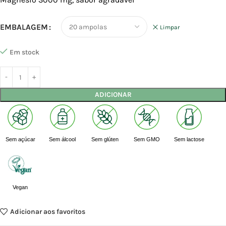
EMBALAGEM
Limpar
Em stock
ADICIONAR
Sem açúcar
Sem álcool
Sem glúten
Sem GMO
Sem lactose
Vegan
Adicionar aos favoritos