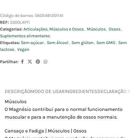
Código de barras:
5605481201141
REF:
3300LAP11
Categorias:
Articulações, Músculos e Ossos
,
Músculos
,
Ossos
,
Suplementos alimentares
Etiquetas:
Sem açúcar
,
Sem álcool
,
Sem glúten
,
Sem GMO
,
Sem
lactose
,
Vegan
Partilhar:
DESCRIÇÃO
MODO DE USAR
INGREDIENTES
DECLARAÇÃO NUTR
Músculos
O Magnésio contribui para o normal funcionamento
muscular e para a manutenção de ossos normais.
Cansaço e Fadiga | Músculos | Ossos