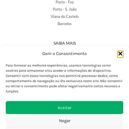
Porto - Foz
Porto - S. João
Viana do Castelo
Barcelos
SAIBA MAIS
Política de Privacidade
Gerir o Consentimento
Declaração de Acessibilidade
Termos e Condições
Para fornecer as melhores experiências, usamos tecnologias como
cookies para armazenar e/ou aceder a informações do dispositivo.
Perguntas Frequentes
Consentir com essas tecnologias nos permitirá processar dados, como
Custos de Envio
comportamento de navegação ou IDs exclusivos neste site. Não consentir
ou retirar o consentimento pode afetar negativamante certos recursos e
Encomendas Internacionais
funções.
Seguir Encomenda
Devoluções e Trocas
Aceitar
Negar