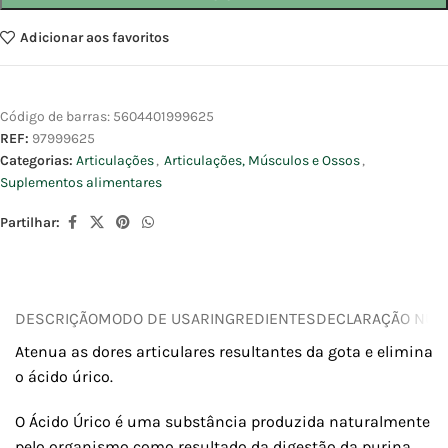
Adicionar aos favoritos
Código de barras:
5604401999625
REF:
97999625
Categorias:
Articulações
,
Articulações, Músculos e Ossos
,
Suplementos alimentares
Partilhar:
DESCRIÇÃO
MODO DE USAR
INGREDIENTES
DECLARAÇÃO NUTR
Atenua as dores articulares resultantes da gota e elimina
o ácido úrico.
O Ácido Úrico é uma substância produzida naturalmente
pelo organismo como resultado da digestão da purina