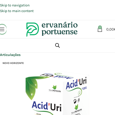
Portes grátis em compras a partir de 30 €, para envio expresso em
Portugal Continental.
Skip to navigation
Skip to main content
0
0,00
Início
Loja
Suplementos alimentares
Articulações, Músculos e Ossos
Articulações
NOVO HORIZONTE