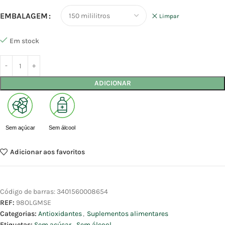
EMBALAGEM
Limpar
Em stock
ADICIONAR
Sem açúcar
Sem álcool
Adicionar aos favoritos
Código de barras:
3401560008654
REF:
98OLGMSE
Categorias:
Antioxidantes
,
Suplementos alimentares
Etiquetas:
Sem açúcar
,
Sem álcool