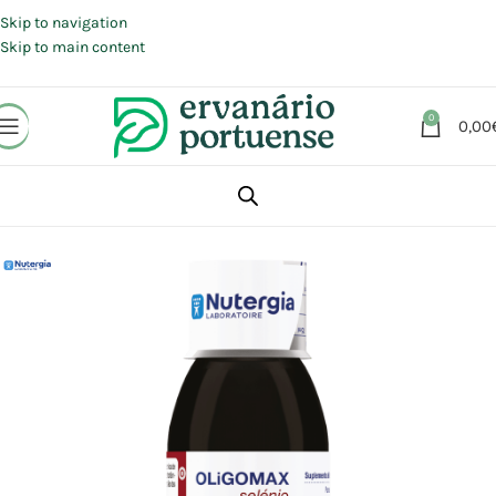
Portes grátis em compras a partir de 30 €, para envio expresso em
Portugal Continental.
Skip to navigation
Skip to main content
0
0,00
Início
Loja
Suplementos alimentares
Antioxidantes