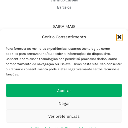
Viana do Castelo
Barcelos
SAIBA MAIS
Política de Privacidade
Gerir o Consentimento
Declaração de Acessibilidade
Termos e Condições
Para fornecer as melhores experiências, usamos tecnologias como
cookies para armazenar e/ou aceder a informações do dispositivo.
Perguntas Frequentes
Consentir com essas tecnologias nos permitirá processar dados, como
Custos de Envio
comportamento de navegação ou IDs exclusivos neste site. Não consentir
ou retirar o consentimento pode afetar negativamante certos recursos e
Encomendas Internacionais
funções.
Seguir Encomenda
Devoluções e Trocas
Aceitar
Negar
Ver preferências
0