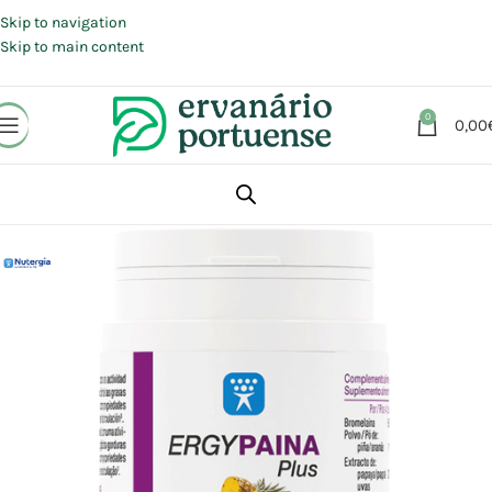
Portes grátis em compras a partir de 30 €, para envio expresso em
Portugal Continental.
Skip to navigation
Skip to main content
0
0,00
Início
Loja
Suplementos alimentares
Coração e Circulação