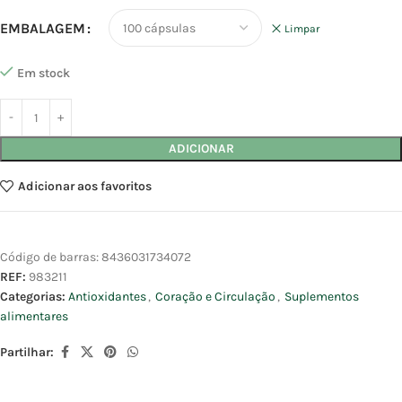
EMBALAGEM
Limpar
Em stock
ADICIONAR
Adicionar aos favoritos
Código de barras:
8436031734072
REF:
983211
Categorias:
Antioxidantes
,
Coração e Circulação
,
Suplementos
alimentares
Partilhar: